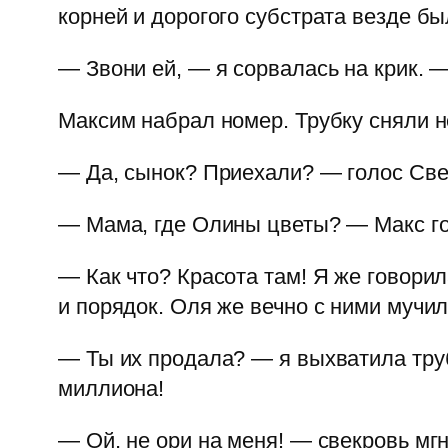
корней и дорогого субстрата везде б
— Звони ей, — я сорвалась на крик. 
Максим набрал номер. Трубку сняли не
— Да, сынок? Приехали? — голос Св
— Мама, где Олины цветы? — Макс гов
— Как что? Красота там! Я же говорил
и порядок. Оля же вечно с ними мучилас
— Ты их продала? — я выхватила труб
миллиона!
— Ой, не ори на меня! — свекровь мг