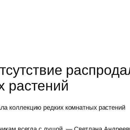
отсутствие распрод
х растений
еникам всегда с душой, — Светлана Андреев