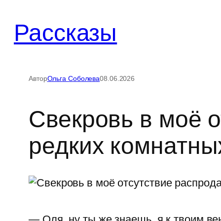
Перейти
к
Рассказы
содержимому
Автор
Ольга Соболева
08.06.2026
Свекровь в моё 
редких комнатны
— Оля, ну ты же знаешь, я к твоим в