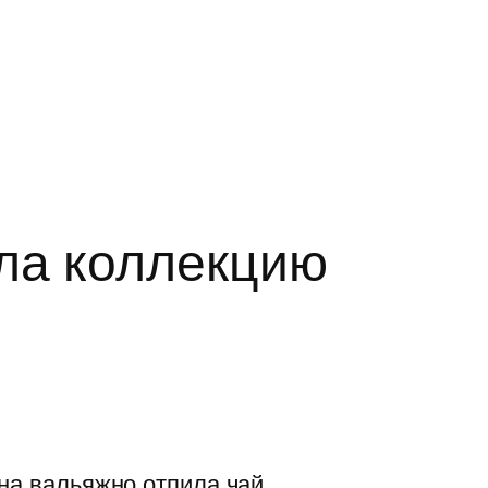
ала коллекцию
на вальяжно отпила чай,