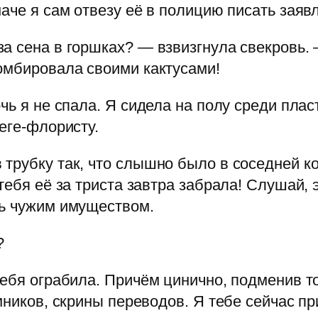
аче я сам отвезу её в полицию писать заяв
а сена в горшках? — взвизгнула свекровь. 
омбировала своими кактусами!
чь я не спала. Я сидела на полу среди пла
еге-флористу.
 трубку так, что слышно было в соседней к
тебя её за триста завтра забрала! Слушай, 
сь чужим имуществом.
?
тебя ограбила. Причём цинично, подменив т
мников, скрины переводов. Я тебе сейчас п