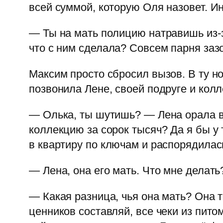
всей суммой, которую Оля назовет. Ин
— Ты на мать полицию натравишь из-з
что с ним сделала? Совсем парня заз
Максим просто сбросил вызов. В ту но
позвонила Лене, своей подруге и колл
— Олька, ты шутишь? — Лена орала в
коллекцию за сорок тысяч? Да я бы у 
в квартиру по ключам и распорядила
— Лена, она его мать. Что мне делать
— Какая разница, чья она мать? Она 
ценников составляй, все чеки из пито