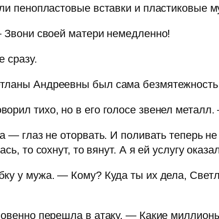
ыли пенопластовые вставки и пластиковые м
— Звони своей матери немедленно!
 сразу.
етланы Андреевны был сама безмятежность
орил тихо, но в его голосе звенел металл.
а — глаз не оторвать. И поливать теперь н
ь, то сохнут, то вянут. А я ей услугу оказа
ку у мужа. — Кому? Куда ты их дела, Светл
новенно перешла в атаку. — Какие миллион