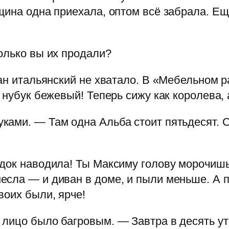
ина одна приехала, оптом всё забрала. Ещё
олько вы их продали?
ван итальянский не хватало. В «Мебельном 
 нубук бежевый! Теперь сижу как королева, 
ками. — Там одна Альба стоит пятьдесят. 
док наводила! Ты Максиму голову морочишь
сла — и диван в доме, и пыли меньше. А п
воих были, ярче!
лицо было багровым. — Завтра в десять утр