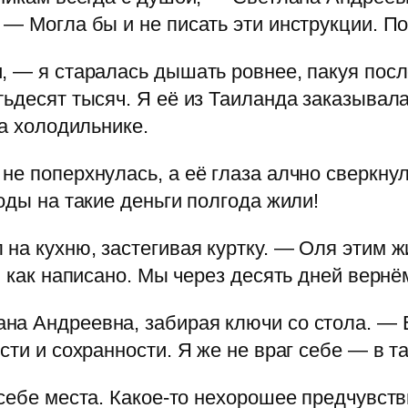
 — Могла бы и не писать эти инструкции. По
, — я старалась дышать ровнее, пакуя пос
тьдесят тысяч. Я её из Таиланда заказывал
на холодильнике.
не поперхнулась, а её глаза алчно сверкну
оды на такие деньги полгода жили!
а кухню, застегивая куртку. — Оля этим жи
, как написано. Мы через десять дней вернём
а Андреевна, забирая ключи со стола. — Е
сти и сохранности. Я же не враг себе — в та
 себе места. Какое-то нехорошее предчувств