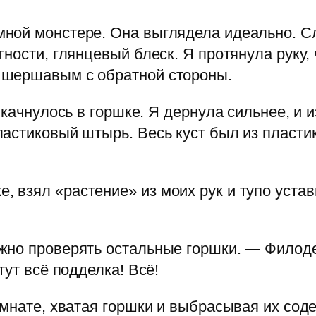
ной монстере. Она выглядела идеально. Сл
ности, глянцевый блеск. Я протянула руку, 
 шершавым с обратной стороны.
 качнулось в горшке. Я дернула сильнее, и 
астиковый штырь. Весь куст был из пластика
 взял «растение» из моих рук и тупо уста
жно проверять остальные горшки. — Филод
тут всё подделка! Всё!
омнате, хватая горшки и выбрасывая их сод