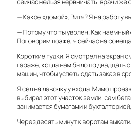
сейчас нельзя нервничать, врачи же 
— Какое «домой», Витя? Я на работу в
— Потому что ты уволен. Как наёмный
Поговорим позже, я сейчас на совеща
Короткие гудки. Я смотрел на экран 
гараже, когда нам было по двадцать 
машин, чтобы успеть сдать заказ в ср
Я сел на лавочку у входа. Мимо прое
выбирал этот участок земли, сам бег
занимается бумагами и бухгалтерией,
Через десять минут к воротам выкати