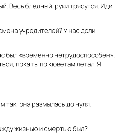
ый. Весь бледный, руки трясутся. Иди
 смена учредителей? У нас доли
нас был «временно нетрудоспособен».
ься, пока ты по кюветам летал. Я
м так, она размылась до нуля.
между жизнью и смертью был?