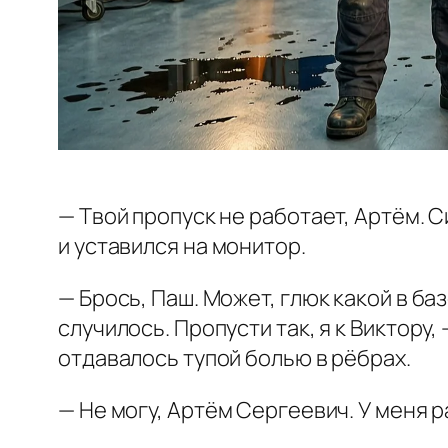
— Твой пропуск не работает, Артём. 
и уставился на монитор.
— Брось, Паш. Может, глюк какой в ба
случилось. Пропусти так, я к Виктору
отдавалось тупой болью в рёбрах.
— Не могу, Артём Сергеевич. У меня 