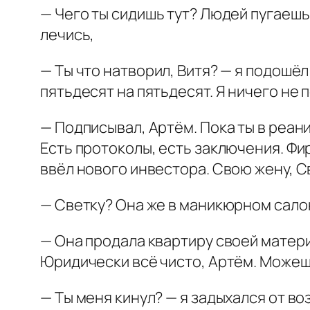
— Чего ты сидишь тут? Людей пугаешь?
лечись,
— Ты что натворил, Витя? — я подошёл
пятьдесят на пятьдесят. Я ничего не 
— Подписывал, Артём. Пока ты в реан
Есть протоколы, есть заключения. Фир
ввёл нового инвестора. Свою жену, С
— Светку? Она же в маникюрном сало
— Она продала квартиру своей матери.
Юридически всё чисто, Артём. Можеш
— Ты меня кинул? — я задыхался от в