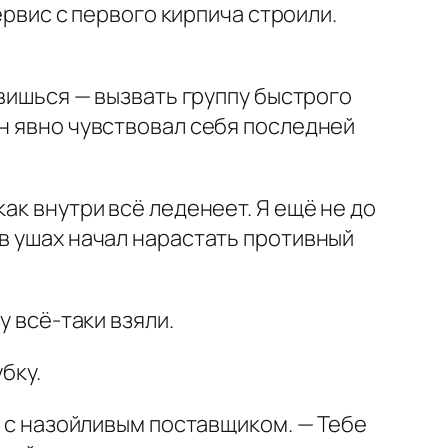
ервис с первого кирпича строили.
явишься — вызвать группу быстрого
он явно чувствовал себя последней
ак внутри всё леденеет. Я ещё не до
 в ушах начал нарастать противный
у всё-таки взяли.
бку.
л с назойливым поставщиком. — Тебе