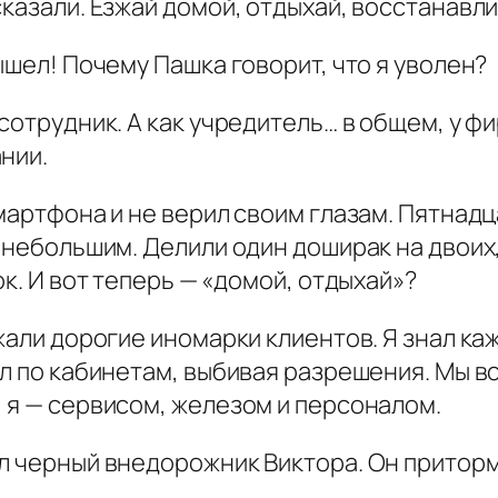
сказали. Езжай домой, отдыхай, восстанавли
ышел! Почему Пашка говорит, что я уволен?
 сотрудник. А как учредитель… в общем, у 
нии.
смартфона и не верил своим глазам. Пятнадц
с небольшим. Делили один доширак на двоих
ок. И вот теперь — «домой, отдыхай»?
зжали дорогие иномарки клиентов. Я знал ка
ал по кабинетам, выбивая разрешения. Мы в
 я — сервисом, железом и персоналом.
л черный внедорожник Виктора. Он приторм