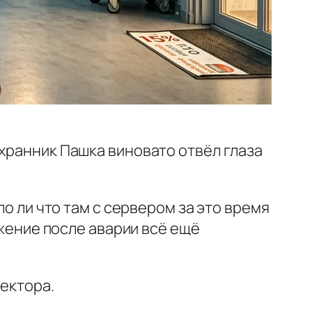
охранник Пашка виновато отвёл глаза
ло ли что там с сервером за это время
ижение после аварии всё ещё
ректора.