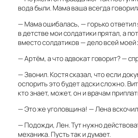
вода были. Мама ваша всегда говорила
— Мама ошибалась, — горько ответил я
в детстве мои солдатики прятал, а пот
вместо солдатиков — дело всей моей 
— Артём, а что адвокат говорит? — сп
— Звонил. Костя сказал, что если док
оспорить это будет адски сложно. Ви
кто знает, может, он и врачам припла
— Это же уголовщина! — Лена вскочила
— Подожди, Лен. Тут нужно действоват
механика. Пусть так и думает.