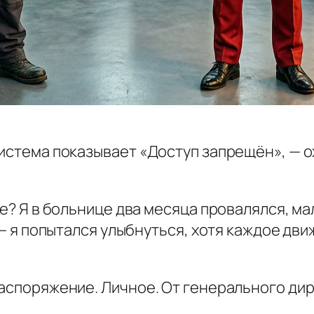
Система показывает «Доступ запрещён», — 
зе? Я в больнице два месяца провалялся, ма
, — я попытался улыбнуться, хотя каждое дв
распоряжение. Личное. От генерального ди