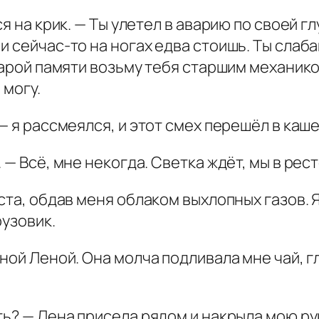
я на крик. — Ты улетел в аварию по своей гл
 сейчас-то на ногах едва стоишь. Ты слабак
тарой памяти возьму тебя старшим механико
 могу.
— я рассмеялся, и этот смех перешёл в каше
. — Всё, мне некогда. Светка ждёт, мы в ре
ста, обдав меня облаком выхлопных газов. 
рузовик.
ной Леной. Она молча подливала мне чай, гл
ь? — Лена присела рядом и накрыла мою рук