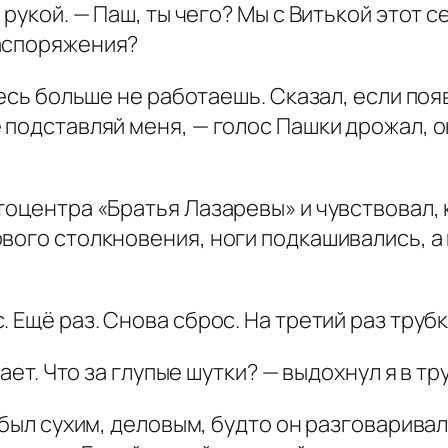
 рукой. — Паш, ты чего? Мы с Витькой этот с
распоряжения?
десь больше не работаешь. Сказал, если по
 подставляй меня, — голос Пашки дрожал, 
тоцентра «Братья Лазаревы» и чувствовал, к
вого столкновения, ноги подкашивались, а
 Ещё раз. Снова сброс. На третий раз трубк
ает. Что за глупые шутки? — выдохнул я в тру
а был сухим, деловым, будто он разговарива