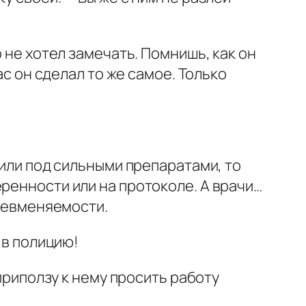
 не хотел замечать. Помнишь, как он
ас он сделал то же самое. Только
 или под сильными препаратами, то
ренности или на протоколе. А врачи…
 невменяемости.
 в полицию!
 приползу к нему просить работу