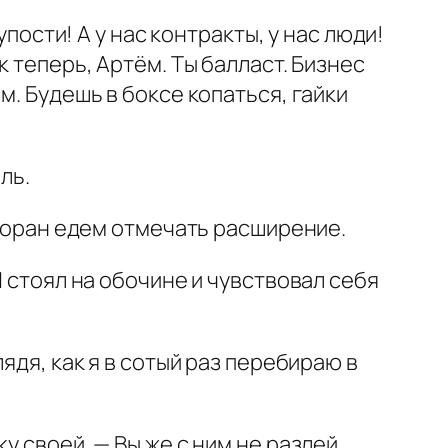
упости! А у нас контракты, у нас люди!
 теперь, Артём. Ты балласт. Бизнес
м. Будешь в боксе копаться, гайки
ль.
сторан едем отмечать расширение.
Я стоял на обочине и чувствовал себя
ядя, как я в сотый раз перебираю в
у своей. — Вы же с ним не разлей