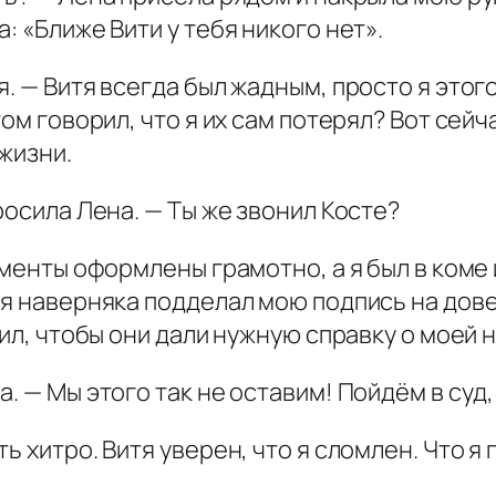
: «Ближе Вити у тебя никого нет».
. — Витя всегда был жадным, просто я этого
ом говорил, что я их сам потерял? Вот сейч
жизни.
росила Лена. — Ты же звонил Косте?
ументы оформлены грамотно, а я был в коме
тя наверняка подделал мою подпись на дове
тил, чтобы они дали нужную справку о моей
. — Мы этого так не оставим! Пойдём в суд,
ь хитро. Витя уверен, что я сломлен. Что я