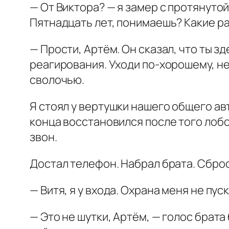
— От Виктора? — я замер с протянутой
Пятнадцать лет, понимаешь? Какие 
— Прости, Артём. Он сказал, что ты з
реагирования. Уходи по-хорошему, не
сволочью.
Я стоял у вертушки нашего общего ав
конца восстановился после того лобо
звон.
Достал телефон. Набрал брата. Сброс.
— Витя, я у входа. Охрана меня не пуск
— Это не шутки, Артём, — голос брат