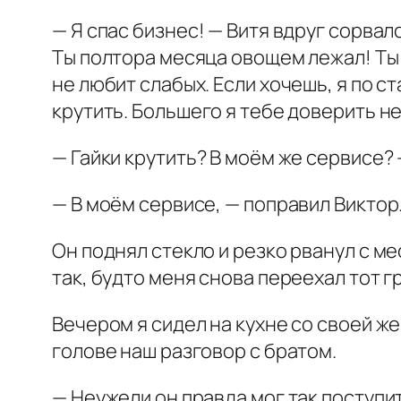
— Я спас бизнес! — Витя вдруг сорвалс
Ты полтора месяца овощем лежал! Ты и
не любит слабых. Если хочешь, я по с
крутить. Большего я тебе доверить не
— Гайки крутить? В моём же сервисе? 
— В моём сервисе, — поправил Виктор
Он поднял стекло и резко рванул с ме
так, будто меня снова переехал тот г
Вечером я сидел на кухне со своей же
голове наш разговор с братом.
— Неужели он правда мог так поступит