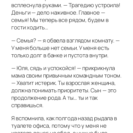
всплеснула руками. — Трагедию устроила!
Деньги — дело наживное. Главное —
семья! Мы теперь все рядом, будем в
гости ходить…
— Семья? — я обвела взглядом комнату. —
У меня больше нет семьи. У меня есть
только долг в банке и пустота внутри.
— Юля, сядь и успокойся! — прикрикнула
мама своим привычным командным тоном.
— Хватит истерик. Ты взрослая женщина,
должна понимать приоритеты. Сын — это
продолжение рода. А ты… ты и так
справишься.
Я вспомнила, как полгода назад рыдала в
туалете офиса, потому что у меня не
хватало денег на обед, а нужно было