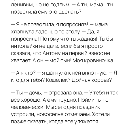
ленивым, но не подлым. — А ты, мама… ты
позволила ему это сделать?
— Я не позволила, я попросила! — мама
хлопнула ладонью по столу. — Да, я
попросила! Потому что ты жадная! Ты бы
ни копейки не дала, если бы я просто
сказала, что Антону на первый взнос не
хватает. А он — мой сын! Моя кровиночка!
— А я кто? — я шагнула к ней вплотную. — Я
кто для тебя? Кошелек? Дойная корова?
— Ты — дочь, — отрезала она. — У тебя и так
все хорошо. А ему трудно. Пойми ты по-
человечески! Мы сегодня праздник
устроили, новоселье отмечаем. Хотели
позже сказать, когда все уляжется.