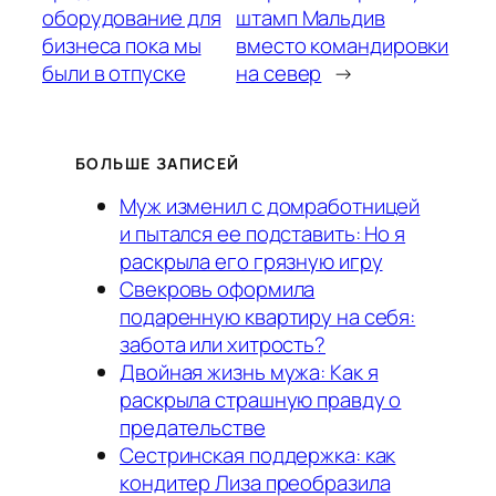
оборудование для
штамп Мальдив
бизнеса пока мы
вместо командировки
были в отпуске
на север
→
БОЛЬШЕ ЗАПИСЕЙ
Муж изменил с домработницей
и пытался ее подставить: Но я
раскрыла его грязную игру
Свекровь оформила
подаренную квартиру на себя:
забота или хитрость?
Двойная жизнь мужа: Как я
раскрыла страшную правду о
предательстве
Сестринская поддержка: как
кондитер Лиза преобразила