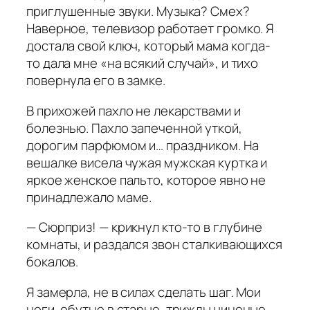
приглушенные звуки. Музыка? Смех?
Наверное, телевизор работает громко. Я
достала свой ключ, который мама когда-
то дала мне «на всякий случай», и тихо
повернула его в замке.
В прихожей пахло не лекарствами и
болезнью. Пахло запеченной уткой,
дорогим парфюмом и… праздником. На
вешалке висела чужая мужская куртка и
яркое женское пальто, которое явно не
принадлежало маме.
— Сюрприз! — крикнул кто-то в глубине
комнаты, и раздался звон сталкивающихся
бокалов.
Я замерла, не в силах сделать шаг. Мои
ноги, обутые в старые, трижды чиненые