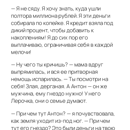
— Я не сяду. Я хочу знать, куда ушли
полтора миллиона рублей. Я эти деньги
собирала по копейке. Я кредит взяла под
дикий процент, чтобы добавить к
накоплениям! Я до сих пор его
выплачиваю, ограничивая себя в каждой
мелочи!
— Ну чего ты кричишь? — мама вдруг
выпрямилась, и вся ее притворная
немощь испарилась. — Ты посмотри на
себя! Злая, дерганая. А Антон — он же
мужчина, ему гнездо нужно! У него
Лерочка, они о семье думают.
— При чем тут Антон? — я почувствовала,
как земля уходит из-под ног. — При чем
тут его гнездо? Это были деньги на твою