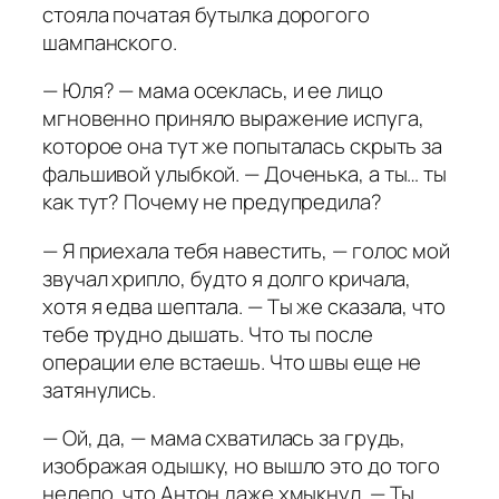
стояла початая бутылка дорогого
шампанского.
— Юля? — мама осеклась, и ее лицо
мгновенно приняло выражение испуга,
которое она тут же попыталась скрыть за
фальшивой улыбкой. — Доченька, а ты… ты
как тут? Почему не предупредила?
— Я приехала тебя навестить, — голос мой
звучал хрипло, будто я долго кричала,
хотя я едва шептала. — Ты же сказала, что
тебе трудно дышать. Что ты после
операции еле встаешь. Что швы еще не
затянулись.
— Ой, да, — мама схватилась за грудь,
изображая одышку, но вышло это до того
нелепо, что Антон даже хмыкнул. — Ты