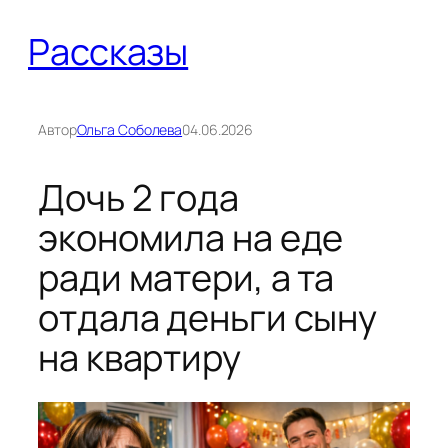
Перейти
Рассказы
к
содержимому
Автор
Ольга Соболева
04.06.2026
Дочь 2 года
экономила на еде
ради матери, а та
отдала деньги сыну
на квартиру