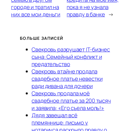
городе и тратил на
пока я не узнала
них все мои деньги
правду в банке
→
БОЛЬШЕ ЗАПИСЕЙ
Свекровь разрушает IT-бизнес
сына: Семейный конфликт и
предательство
Свекровь втайне продала
свадебное платье невестки
ради дивана для дочери
Свекровь продала моё
свадебное платье за 200 тысяч
и заявила: «Его съела моль!»
Дядя завещал всё
племяннице: письмо у
нотариуса раскрыло правду о