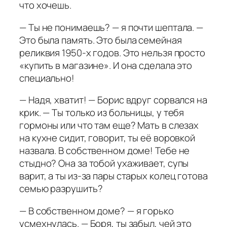
что хочешь.
— Ты не понимаешь? — я почти шептала. —
Это была память. Это была семейная
реликвия 1950-х годов. Это нельзя просто
«купить в магазине». И она сделала это
специально!
— Надя, хватит! — Борис вдруг сорвался на
крик. — Ты только из больницы, у тебя
гормоны или что там еще? Мать в слезах
на кухне сидит, говорит, ты её воровкой
назвала. В собственном доме! Тебе не
стыдно? Она за тобой ухаживает, супы
варит, а ты из-за пары старых колец готова
семью разрушить?
— В собственном доме? — я горько
усмехнулась. — Боря, ты забыл, чей это