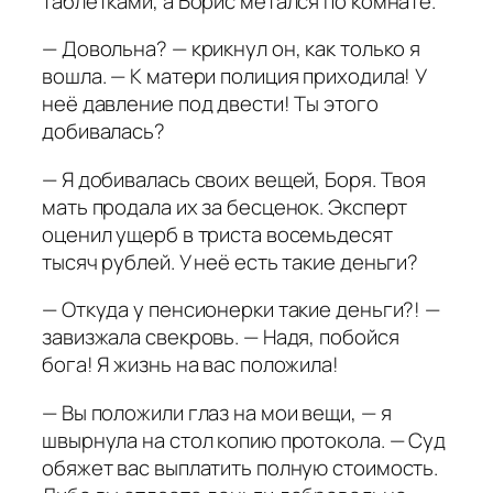
таблетками, а Борис метался по комнате.
— Довольна? — крикнул он, как только я
вошла. — К матери полиция приходила! У
неё давление под двести! Ты этого
добивалась?
— Я добивалась своих вещей, Боря. Твоя
мать продала их за бесценок. Эксперт
оценил ущерб в триста восемьдесят
тысяч рублей. У неё есть такие деньги?
— Откуда у пенсионерки такие деньги?! —
завизжала свекровь. — Надя, побойся
бога! Я жизнь на вас положила!
— Вы положили глаз на мои вещи, — я
швырнула на стол копию протокола. — Суд
обяжет вас выплатить полную стоимость.