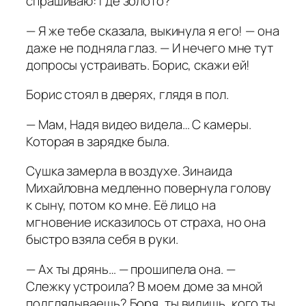
спрашиваю: где золото?
— Я же тебе сказала, выкинула я его! — она
даже не подняла глаз. — И нечего мне тут
допросы устраивать. Борис, скажи ей!
Борис стоял в дверях, глядя в пол.
— Мам, Надя видео видела… С камеры.
Которая в зарядке была.
Сушка замерла в воздухе. Зинаида
Михайловна медленно повернула голову
к сыну, потом ко мне. Её лицо на
мгновение исказилось от страха, но она
быстро взяла себя в руки.
— Ах ты дрянь… — прошипела она. —
Слежку устроила? В моем доме за мной
подглядываешь? Боря, ты видишь, кого ты