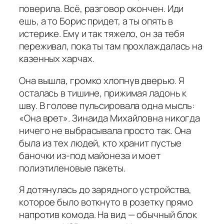
поверила. Всё, разговор окончен. Иди
ешь, а то Борис придет, а ты опять в
истерике. Ему и так тяжело, он за тебя
переживал, пока ты там прохлаждалась на
казенных харчах.
Она вышла, громко хлопнув дверью. Я
осталась в тишине, прижимая ладонь к
шву. В голове пульсировала одна мысль:
«Она врет». Зинаида Михайловна никогда
ничего не выбрасывала просто так. Она
была из тех людей, кто хранит пустые
баночки из-под майонеза и моет
полиэтиленовые пакеты.
Я дотянулась до зарядного устройства,
которое было воткнуто в розетку прямо
напротив комода. На вид — обычный блок