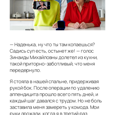
— Наденька, ну что ты там копаешься?
Садись суп есть, остынет же! — голос
Зинаиды Михайловны долетел из кухни,
такой приторно-заботливый, что меня
передернуло.
Я стояла в нашей спальне, придерживая
рукой бок. После операции по удалению
аппендицита прошло всего пять дней, и
каждый шаг давался с трудом. Но не боль
заставила меня замереть у комода. Мои
руки дрожали, когда я в третий раз