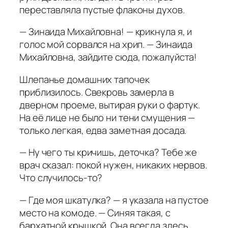
переставляла пустые флаконы духов.
— Зинаида Михайловна! — крикнула я, и
голос мой сорвался на хрип. — Зинаида
Михайловна, зайдите сюда, пожалуйста!
Шлепанье домашних тапочек
приблизилось. Свекровь замерла в
дверном проеме, вытирая руки о фартук.
На её лице не было ни тени смущения —
только легкая, едва заметная досада.
— Ну чего ты кричишь, деточка? Тебе же
врач сказал: покой нужен, никаких нервов.
Что случилось-то?
— Где моя шкатулка? — я указала на пустое
место на комоде. — Синяя такая, с
бархатной крышкой. Она всегда здесь