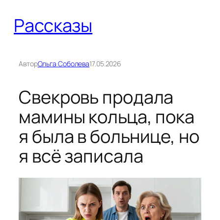
Перейти
Рассказы
к
содержимому
Автор
Ольга Соболева
17.05.2026
Свекровь продала
мамины кольца, пока
я была в больнице, но
я всё записала