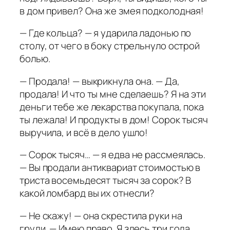
в дом привел? Она же змея подколодная!
— Где кольца? — я ударила ладонью по
столу, от чего в боку стрельнуло острой
болью.
— Продала! — выкрикнула она. — Да,
продала! И что ты мне сделаешь? Я на эти
деньги тебе же лекарства покупала, пока
ты лежала! И продукты в дом! Сорок тысяч
выручила, и всё в дело ушло!
— Сорок тысяч… — я едва не рассмеялась.
— Вы продали антиквариат стоимостью в
триста восемьдесят тысяч за сорок? В
какой ломбард вы их отнесли?
— Не скажу! — она скрестила руки на
груди. — Имею право. Я здесь три года