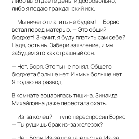
Либо вы отдаете деньги добровольно,
либо я подаю гражданский иск.
— Мы ничего платить не будем! — Борис
встал перед матерью. — Это общий
бюджет! Значит, я буду платить сам себе?
Надя, остынь. Забери заявление, и мы
забудем это как страшный сон.
— Нет, Боря. Это ты не понял. Общего
бюджета больше нет. И «мы» больше нет.
Я подаю на развод.
В комнате воцарилась тишина. Зинаида
Михайловна даже перестала охать.
— Из-за колец? — тупо переспросил Борис.
— Ты рушишь брак из-за железок?
— Нет, Боря. Из-за предательства. Из-за