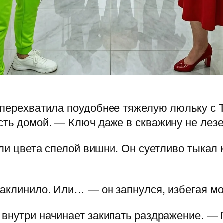
 перехватила поудобнее тяжелую люльку с 
сть домой. — Ключ даже в скважину не лезе
тали цвета спелой вишни. Он суетливо тыка
заклинило. Или… — он запнулся, избегая мо
 внутри начинает закипать раздражение. — П