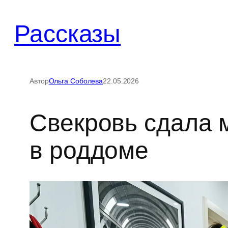
Перейти
к
Рассказы
содержимому
Автор
Ольга Соболева
22.05.2026
Свекровь сдала м
в роддоме