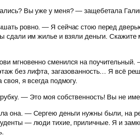
сались? Вы уже у меня? — защебетала Гали
шать ровно. — Я сейчас стою перед дверью
ы сдали им жилье и взяли деньги. Скажите м
ови мгновенно сменился на поучительный. 
этаж без лифта, загазованность… Я всё реш
 своя, я всегда подмогу.
рубку. — Это моя собственность! Вы не име
ла она. — Сергею деньги нужны были, на ре
уденты — люди тихие, приличные. Я и замк
ь.