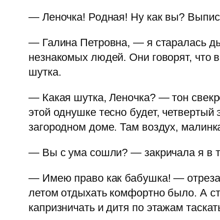
— Леночка! Родная! Ну как вы? Выпи
— Галина Петровна, — я старалась ды
незнакомых людей. Они говорят, что в
шутка.
— Какая шутка, Леночка? — тон свекр
этой однушке тесно будет, четвертый 
загородном доме. Там воздух, малинка
— Вы с ума сошли? — закричала я в т
— Имею право как бабушка! — отреза
летом отдыхать комфортно было. А ст
капризничать и дитя по этажам таскат