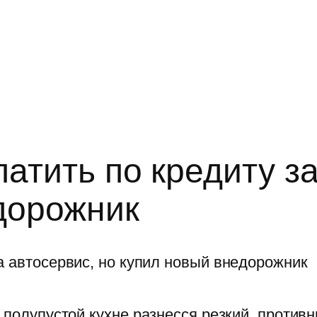
латить по кредиту за
дорожник
о полупустой кухне разнесся резкий, против