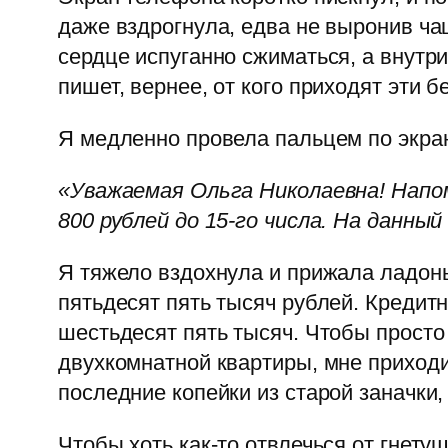
даже вздрогнула, едва не выронив ча
сердце испуганно сжиматься, а внутри
пишет, вернее, от кого приходят эти
Я медленно провела пальцем по экрану
«Уважаемая Ольга Николаевна! Напом
800 рублей до 15-го числа. На данн
Я тяжело вздохнула и прижала ладонь
пятьдесят пять тысяч рублей. Кредит
шестьдесят пять тысяч. Чтобы просто
двухкомнатной квартиры, мне приходи
последние копейки из старой заначки,
Чтобы хоть как-то отвлечься от гнет