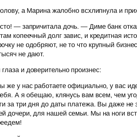
голову, а Марина жалобно всхлипнула и при
сто! — запричитала дочь. — Диме банк отказ
там копеечный долг завис, и кредитная ист
очку не одобряют, не то что крупный бизне
тысяч не дают.
глаза и доверительно произнес:
ы же у нас работаете официально, у вас ид
себя. А я обещаю, клянусь вам всем, чем уг
и за три дня до даты платежа. Вы даже не з
й дочери, для нашей семьи. Мы на ноги вст
реедем!