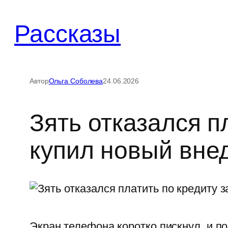
Перейти
к
Рассказы
содержимому
Автор
Ольга Соболева
24.06.2026
Зять отказался п
купил новый вне
Экран телефона коротко пискнул, и п