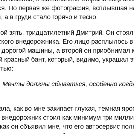
ся. Но первая же фотография, всплывшая на
 а в груди стало горячо и тесно.
ой зять, тридцатилетний Дмитрий. Он стоял
ского внедорожника. Его лицо расплылось 
е дорогой машины, а второй он приобнимал 
й красный бант, который, видимо, украшал э
стью:
. Мечты должны сбываться, особенно когда
ала, как во мне закипает глухая, темная яро
внедорожник стоил как минимум три миллио
 как он объявил мне, что его автосервис по