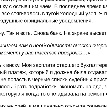
шку с остывшим чаем. В последнее время к
 все стягивалось в тугой холодный узел. Я 
 бездушные официальные уведомления.
. Так и есть. Снова банк. На экране высвет
инаем вам о необходимости внести очеред
ый момент у вас имеется просрочка…»
 к виску. Моя зарплата старшего бухгалтер
ный платеж, который я должна была отдават
 не попасть в черные списки судебных прис
лось брать подработки, экономить на еде, з
 которую я когда-то откладывала на ремонт 
ущих мыслей, я машинально открыла социаль