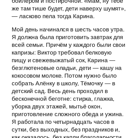
бойлером и постирочной. «Мам, ну тебе
же там тише будет, дети наверху шумят»,
— ласково пела тогда Карина.
Мой день начинался в шесть часов утра.
Я должна была приготовить завтрак для
всей семьи. Причём у каждого были свои
капризы: Виктор требовал белковую
пищу и свежевыжатый сок, Карина —
безглютеновые оладьи, дети — кашу на
кокосовом молоке. Потом нужно было
собрать Алёнку в школу, Тёмочку — в
детский сад. Весь день проходил в
бесконечной беготне: стирка, глажка,
уборка двух этажей, мытьё окон,
приготовление сложного обеда и ужина.
Я работала по четырнадцать часов в
сутки, без выходных, без праздников и,
как оказалось, без капли благодарности.