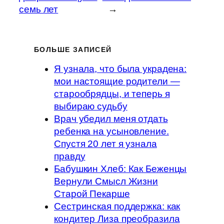
семь лет
→
БОЛЬШЕ ЗАПИСЕЙ
Я узнала, что была украдена:
мои настоящие родители —
старообрядцы, и теперь я
выбираю судьбу
Врач убедил меня отдать
ребенка на усыновление.
Спустя 20 лет я узнала
правду
Бабушкин Хлеб: Как Беженцы
Вернули Смысл Жизни
Старой Пекарше
Сестринская поддержка: как
кондитер Лиза преобразила