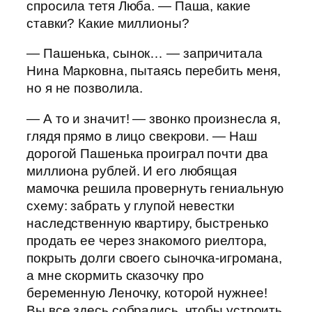
спросила тетя Люба. — Паша, какие
ставки? Какие миллионы?
— Пашенька, сынок… — запричитала
Нина Марковна, пытаясь перебить меня,
но я не позволила.
— А то и значит! — звонко произнесла я,
глядя прямо в лицо свекрови. — Наш
дорогой Пашенька проиграл почти два
миллиона рублей. И его любящая
мамочка решила провернуть гениальную
схему: забрать у глупой невестки
наследственную квартиру, быстренько
продать ее через знакомого риелтора,
покрыть долги своего сыночка-игромана,
а мне скормить сказочку про
беременную Леночку, которой нужнее!
Вы все здесь собрались, чтобы устроить