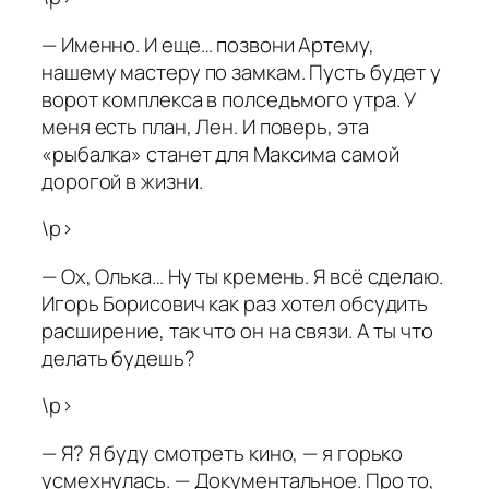
— Именно. И еще… позвони Артему,
нашему мастеру по замкам. Пусть будет у
ворот комплекса в полседьмого утра. У
меня есть план, Лен. И поверь, эта
«рыбалка» станет для Максима самой
дорогой в жизни.
\p>
— Ох, Олька… Ну ты кремень. Я всё сделаю.
Игорь Борисович как раз хотел обсудить
расширение, так что он на связи. А ты что
делать будешь?
\p>
— Я? Я буду смотреть кино, — я горько
усмехнулась. — Документальное. Про то,