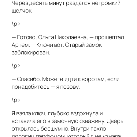
Через десять минут раздался негромкий
щелчок.
\p>
— Готово, Ольга Николаевна, — прошептал
Артем. — Ключи вот. Старый замок
заблокирован.
\p>
— Спасибо. Можете идти к воротам, если
понадобитесь — я позову.
\p>
Я взяла ключ, глубоко вздохнула и
вставила его в замочную скважину. Дверь
открылась бесшумно. Внутри пахло
дорогим парфюмом, который я не узнала,