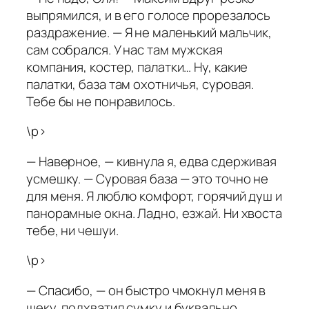
выпрямился, и в его голосе прорезалось
раздражение. — Я не маленький мальчик,
сам собрался. У нас там мужская
компания, костер, палатки… Ну, какие
палатки, база там охотничья, суровая.
Тебе бы не понравилось.
\p>
— Наверное, — кивнула я, едва сдерживая
усмешку. — Суровая база — это точно не
для меня. Я люблю комфорт, горячий душ и
панорамные окна. Ладно, езжай. Ни хвоста
тебе, ни чешуи.
\p>
— Спасибо, — он быстро чмокнул меня в
щеку, подхватил сумку и буквально