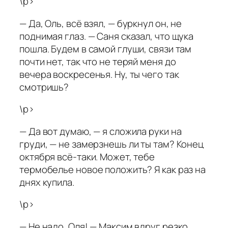
\p>
— Да, Оль, всё взял, — буркнул он, не
поднимая глаз. — Саня сказал, что щука
пошла. Будем в самой глуши, связи там
почти нет, так что не теряй меня до
вечера воскресенья. Ну, ты чего так
смотришь?
\p>
— Да вот думаю, — я сложила руки на
груди, — не замерзнешь ли ты там? Конец
октября всё-таки. Может, тебе
термобелье новое положить? Я как раз на
днях купила.
\p>
— Не надо, Оля! — Максим вдруг резко