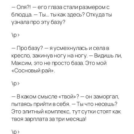
— Оля?! — его глаза стали размером с
блюдца. — Ты… ты как здесь? Откуда ты
узнала про эту базу?
\p>
— Про базу? — я усмехнулась и села в
кресло, закинув ногу на ногу. — Видишь ли,
Максим, это не просто база. Это мой
«Сосновый рай».
\p>
— В каком смысле «твой»? — он заморгал,
пытаясь прийти в себя. — Ты что несешь?
Это элитный комплекс, тут сутки стоят как
твоя зарплата за три месяца!
\p>