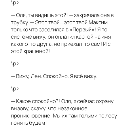
\p>
— Оля, ты видишь это?! — закричала она в
трубку. — Этот твой… этот твой Максим
только что заселился в «Первый»! Я по
системе вижу, он оплатил картой на имя
какого-то друга, но приехал-то сам! И с
этой крашеной!
\p>
— Вижу, Лен. Спокойно. Я всё вижу.
\p>
— Какое спокойно?! Оля, я сейчас охрану
вызову, скажу, что незаконное
проникновение! Мы их там голыми по лесу
гонять будем!