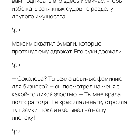
вам подписать его здесь и сейчас, чтобы
избежать затяжных судов по разделу
другого имущества.
\p>
Максим схватил бумаги, которые
протянул ему адвокат. Его руки дрожали.
\p>
— Соколова? Ты взяла девичью фамилию
для бизнеса? — он посмотрел на меня с
какой-то дикой злостью. — Ты мне врала
полтора года! Ты крысила деньги, строила
тут замки, пока я вкалывал на нашу
ипотеку!
\p>