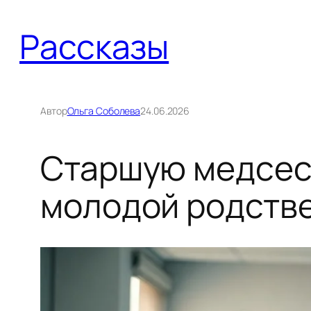
Перейти
Рассказы
к
содержимому
Автор
Ольга Соболева
24.06.2026
Старшую медсест
молодой родств