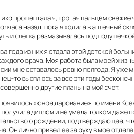
 тихо прошептала я, трогая пальцем свежие 
олчаса назад, пока я ходила в аптечный ск
ть и слегка размазывалась под подушечкой
ва года из них я отдала этой детской больн
каждого врача. Моя работа была моей жизнь
енсии мне оставалось ровно полгода. Я уже 
онец-то высплюсь за все эти годы бесконечн
 совершенно другие планы на мой счет.
 появилось «юное дарование» по имени Ксе
 получила диплом и не умела толком даже п
тельство о рождении, подтверждающее, чт
. Он лично привел ее за руку в мое отделе