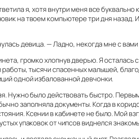
тветила я, хотя внутри меня все буквально 
овик на твоем компьютере три дня назад. 
нулась девица. — Ладно, некогда мне с вами
инета, громко хлопнув дверью. Я осталась с
й работы, тысячи спасенных малышей, благо
иций одной избалованной девчонки.
ьзя. Нужно было действовать быстро. Перв
бычно заполняла документы. Когда в коридор
ояния. Ксении в кабинете не было. Мой вз
пустых упаковок от чипсов виднелся знакомы