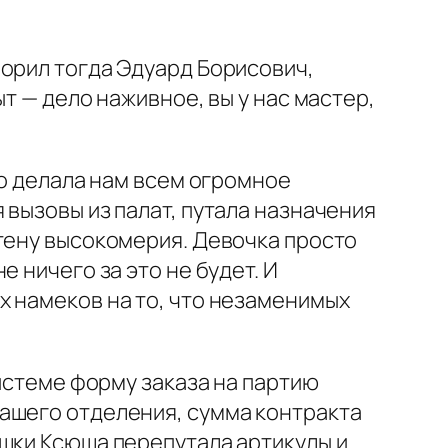
ворил тогда Эдуард Борисович,
т — дело наживное, вы у нас мастер,
но делала нам всем огромное
 вызовы из палат, путала назначения
тену высокомерия. Девочка просто
 ничего за это не будет. И
х намеков на то, что незаменимых
системе форму заказа на партию
ашего отделения, сумма контракта
ешки Ксюша перепутала артикулы и