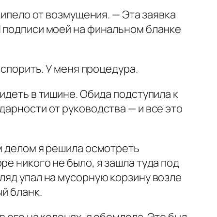
кипело от возмущения. — Эта заявка
И подписи моей на финальном бланке
 спорить. У меня процедура.
идеть в тишине. Обида подступила к
дарности от руководства — и все это
ым делом я решила осмотреть
е никого не было, я зашла туда под
гляд упал на мусорную корзину возле
й бланк.