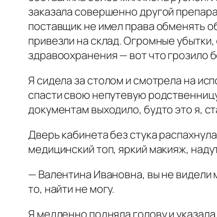
заказала совершенно другой препара
поставщик не имел права обменять об
привезли на склад. Огромные убытки
здравоохранения — вот что грозило 
Я сидела за столом и смотрела на ис
спасти свою непутевую родственницу 
документам выходило, будто это я, с
Дверь кабинета без стука распахнула
медицинский топ, яркий макияж, надут
— Валентина Ивановна, вы не видели 
то, найти не могу.
Я медленно подняла голову и указал