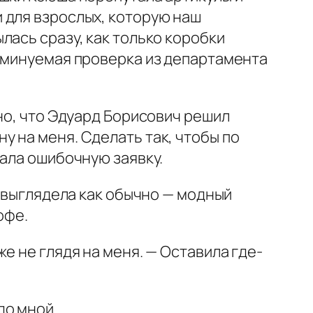
 для взрослых, которую наш
лась сразу, как только коробки
неминуемая проверка из департамента
но, что Эдуард Борисович решил
 на меня. Сделать так, чтобы по
сала ошибочную заявку.
а выглядела как обычно — модный
офе.
е не глядя на меня. — Оставила где-
до мной.