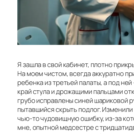
Я зашла в свой кабинет, плотно прикр
На моем чистом, всегда аккуратно пр
ребенка из третьей палаты, а под не
край стула и дрожащими пальцами от
грубо исправлены синей шариковой р
пытавшийся скрыть подлог. Изменили 
чью-то чудовищную ошибку, из-за ко
мне, опытной медсестре с тридцатид