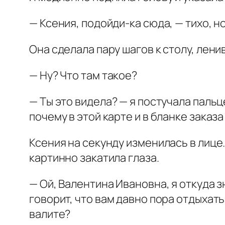
— Ксения, подойди-ка сюда, — тихо, но
Она сделала пару шагов к столу, лени
— Ну? Что там такое?
— Ты это видела? — я постучала пальц
почему в этой карте и в бланке заказа
Ксения на секунду изменилась в лице. 
картинно закатила глаза.
— Ой, Валентина Ивановна, я откуда з
говорит, что вам давно пора отдыхать
валите?