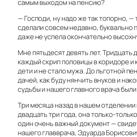
самым выходом на пенсию?
— Господи, ну надо же так топорно, —
сделали совсем недавно, буквально п
даже не успела окончательно высохну
Мне пятьдесят девять лет. Тридцать д
каждый скрип половицы в коридоре и 
дети и не стало мужа. До льготной п
дачей, как буду нянчить внуков и нак
судьбы и нашего главного врача были
Три месяца назад в нашем отделении
двадцать три года, она только-только
один очень важный документ — свиде
нашего главврача, Эдуарда Борисовича