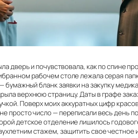
ыла дверь и почувствовала, как по спине п
ибранном рабочем столе лежала серая папк
й — бумажный бланк заявки на закупку медик
крыла верхнюю страницу. Даты в графе зак
учкой. Поверх моих аккуратных цифр красо
не просто число — переписали весь день п
торой детское отделение лишилось годовог
вухлетним стажем, защитить свое честное 