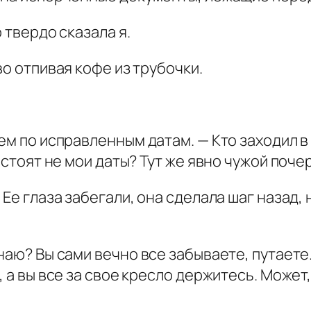
 твердо сказала я.
во отпивая кофе из трубочки.
ем по исправленным датам. — Кто заходил в
 стоят не мои даты? Тут же явно чужой почер
Ее глаза забегали, она сделала шаг назад, 
наю? Вы сами вечно все забываете, путаете
, а вы все за свое кресло держитесь. Может,