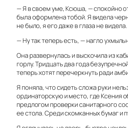
— Я в своем уме, Ксюша, — спокойно о
была оформлена тобой. Я видела черн
не было, я его даже в глаза не видела.
— Ну так теперь есть, — нагло ухмыль
Она развернулась и выскочила из каб
горлу. Тридцать два года безупречно
теперь хотят перечеркнуть ради амб
Я поняла, что сидеть сложа руки нел
ординаторскую и место, где Ксения о
предлогом проверки санитарного сост
ее стола. Среди скомканных бумаг и 