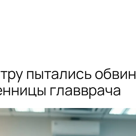
ру пытались обвин
енницы главврача