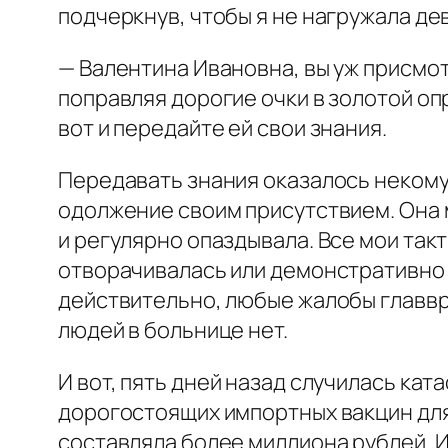
подчеркнув, чтобы я не нагружала де
— Валентина Ивановна, вы уж присмо
поправляя дорогие очки в золотой опр
вот и передайте ей свои знания.
Передавать знания оказалось некому.
одолжение своим присутствием. Она м
и регулярно опаздывала. Все мои та
отворачивалась или демонстративно вз
действительно, любые жалобы главвр
людей в больнице нет.
И вот, пять дней назад случилась ка
дорогостоящих импортных вакцин для
составляла более миллиона рублей. 