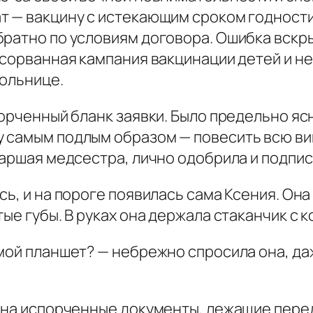
т — вакцину с истекающим сроком годности
ратно по условиям договора. Ошибка вскры
, сорванная кампания вакцинации детей и 
больнице.
порченный бланк заявки. Было предельно яс
самым подлым образом — повесить всю вину
таршая медсестра, лично одобрила и подпи
сь, и на пороге появилась сама Ксения. Он
ые губы. В руках она держала стаканчик с к
мой планшет? — небрежно спросила она, даж
а на испорченные документы, лежащие пере