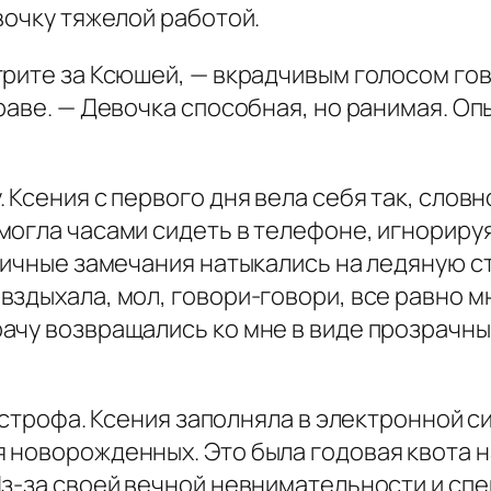
вочку тяжелой работой.
трите за Ксюшей, — вкрадчивым голосом го
аве. — Девочка способная, но ранимая. Опы
 Ксения с первого дня вела себя так, слов
огла часами сидеть в телефоне, игнорируя
ктичные замечания натыкались на ледяную с
дыхала, мол, говори-говори, все равно мне
ачу возвращались ко мне в виде прозрачны
тастрофа. Ксения заполняла в электронной 
 новорожденных. Это была годовая квота н
Из-за своей вечной невнимательности и сп