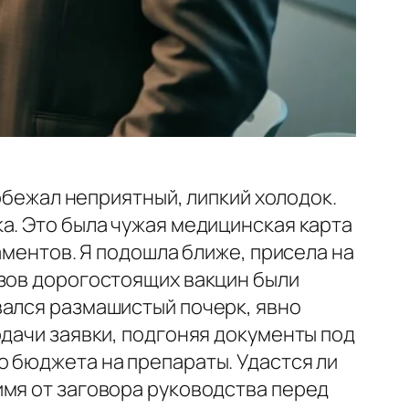
робежал неприятный, липкий холодок.
а. Это была чужая медицинская карта
аментов. Я подошла ближе, присела на
азов дорогостоящих вакцин были
вался размашистый почерк, явно
одачи заявки, подгоняя документы под
о бюджета на препараты. Удастся ли
имя от заговора руководства перед