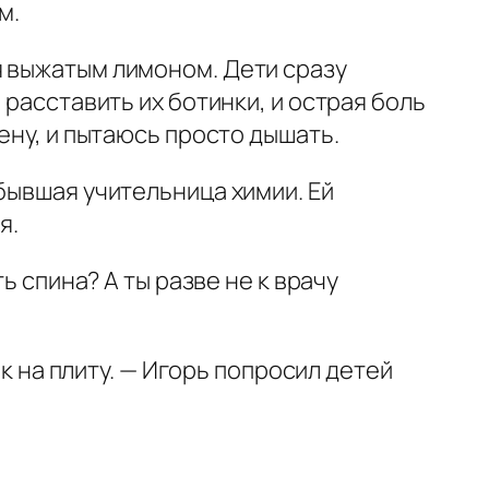
м.
я выжатым лимоном. Дети сразу
 расставить их ботинки, и острая боль
ену, и пытаюсь просто дышать.
бывшая учительница химии. Ей
я.
ь спина? А ты разве не к врачу
ик на плиту. — Игорь попросил детей