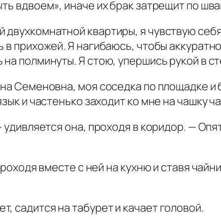
ыть вдвоем», иначе их брак затрещит по шва
й двухкомнатной квартиры, я чувствую себ
 в прихожей. Я нагибаюсь, чтобы аккуратно
 на полминуты. Я стою, упершись рукой в ст
ина Семеновна, моя соседка по площадке и 
язык и частенько заходит ко мне на чашку ча
 удивляется она, проходя в коридор. — Опят
проходя вместе с ней на кухню и ставя чайн
, садится на табурет и качает головой.