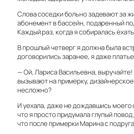
Слова соседки больно задевают за жи
абонемент в бассейн, подаренный под
Каждый раз, когда я собиралась ехат
В прошлый четверг я должна была вст
договорились заранее, я даже платье 
— Ой, Лариса Васильевна, выручайте!
вызывают на примерку, дизайнерское 
несложно?
И уехала, даже не дождавшись моего 
что я просто придумала глупый повод
что после примерки Марина с подруга