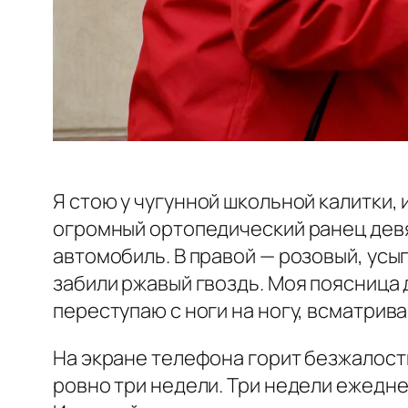
Я стою у чугунной школьной калитки, 
огромный ортопедический ранец дев
автомобиль. В правой — розовый, усы
забили ржавый гвоздь. Моя поясница 
переступаю с ноги на ногу, всматрив
На экране телефона горит безжалостно
ровно три недели. Три недели ежедне