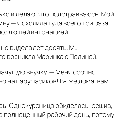
ько и делаю, что подстраиваюсь. Мой
у — я сходила туда всего три раза.
умоляющей интонацией.
не видела лет десять. Мы
оге возникла Маринка с Полиной.
лачущую внучку. — Меня срочно
о на пару часиков! Вы же дома, вам
ась. Однокурсница обиделась, решив,
ь в полноценный рабочий день, потому