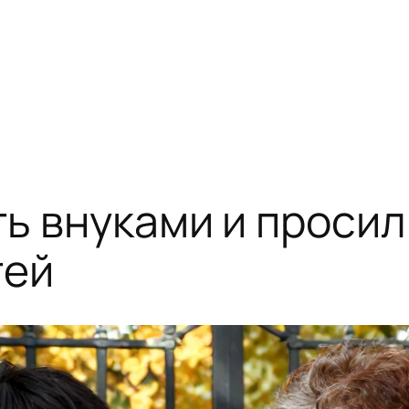
ть внуками и проси
тей