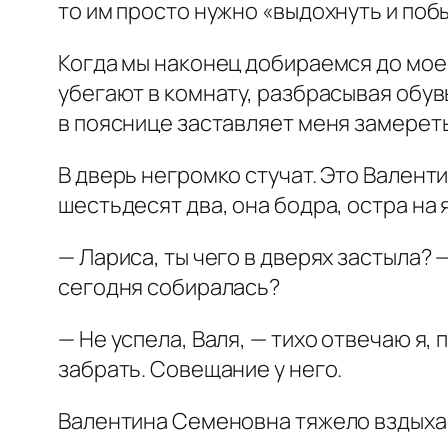
то им просто нужно «выдохнуть и поб
Когда мы наконец добираемся до мое
убегают в комнату, разбрасывая обувь
в пояснице заставляет меня замереть
В дверь негромко стучат. Это Валент
шестьдесят два, она бодра, остра на 
— Лариса, ты чего в дверях застыла? —
сегодня собиралась?
— Не успела, Валя, — тихо отвечаю я, 
забрать. Совещание у него.
Валентина Семеновна тяжело вздыхает