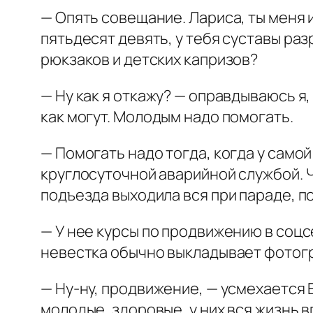
— Опять совещание. Лариса, ты меня и
пятьдесят девять, у тебя суставы раз
рюкзаков и детских капризов?
— Ну как я откажу? — оправдываюсь я,
как могут. Молодым надо помогать.
— Помогать надо тогда, когда у самой
круглосуточной аварийной службой. Чу
подъезда выходила вся при параде, по
— У нее курсы по продвижению в соцсе
невестка обычно выкладывает фотогр
— Ну-ну, продвижение, — усмехается В
молодые, здоровые, у них вся жизнь в