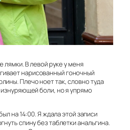
 лямки. В левой руке у меня
игивает нарисованный гоночный
лины. Плечо ноет так, словно туда
 изнуряющей боли, но я упрямо
ыл на 14:00. Я ждала этой записи
гнуть спину без таблетки анальгина.