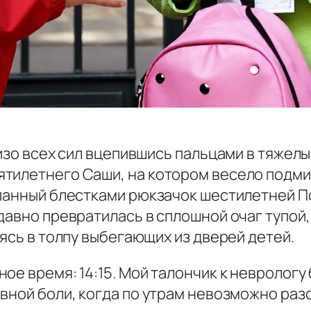
изо всех сил вцепившись пальцами в тяжелые
ятилетнего Саши, на котором весело подм
панный блестками рюкзачок шестилетней По
давно превратилась в сплошной очаг тупой,
аясь в толпу выбегающих из дверей детей.
е время: 14:15. Мой талончик к неврологу б
вной боли, когда по утрам невозможно разо