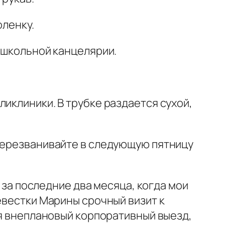
оленку.
и школьной канцелярии.
иклиники. В трубке раздается сухой,
 Перезванивайте в следующую пятницу
з за последние два месяца, когда мои
евестки Марины срочный визит к
ря внеплановый корпоративный выезд,