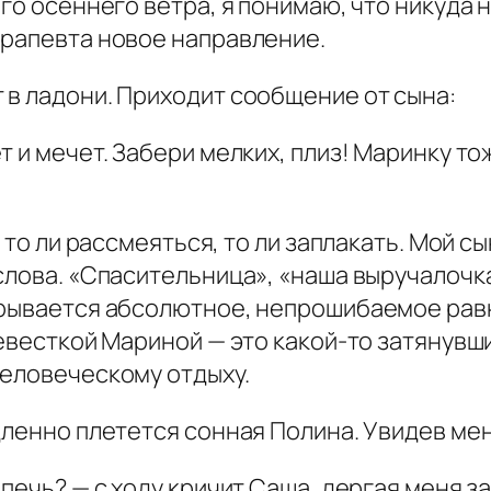
го осеннего ветра, я понимаю, что никуда 
ерапевта новое направление.
 в ладони. Приходит сообщение от сына:
 и мечет. Забери мелких, плиз! Маринку то
я то ли рассмеяться, то ли заплакать. Мой с
лова. «Спасительница», «наша выручалочка»
крывается абсолютное, непрошибаемое рав
невесткой Мариной — это какой-то затянувши
человеческому отдыху.
дленно плетется сонная Полина. Увидев ме
печь? — с ходу кричит Саша, дергая меня за