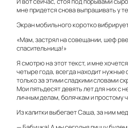
И вот сейчас, стоя под порывами сыро
мне придется снова выпрашивать у т
Экран мобильного коротко вибрирует
«Мам, застрял на совещании, шеф рвет
спасительница!»
Я смотрю на этот текст, и мне хочетс
четыре года, всегда находит нужные с
только за этими сладкими словами с
Мои пятьдесят девять лет для них с 
личным делам, болячкам и простому 
Из калитки выбегает Саша, за ним ме
— Бабушка! А мы сегодня пиццу будем 