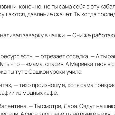
звини, конечно, но ты сама себя в эту каба
рушаются, давление скачет. Ты когда послед
 наливая заварку в чашки. — Они же работаю
 ресурс есть, — отрезает соседка. — А ты р
ть что — «мама, спаси». А Маринка твоя в су
ка ты тут с Сашкой уроки учила.
тях, — тихо произношу я, хотя сама прекра
афии из модных кафе.
алентина. — Ты смотри, Лара. Сядут на шею 
переди. А свое здоровье ты на рынке не куп