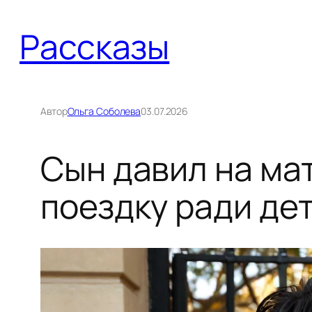
Перейти
Рассказы
к
содержимому
Автор
Ольга Соболева
03.07.2026
Сын давил на ма
поездку ради де