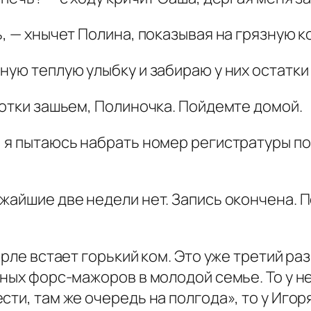
, — хнычет Полина, показывая на грязную к
ную теплую улыбку и забираю у них остатк
готки зашьем, Полиночка. Пойдемте домой.
 я пытаюсь набрать номер регистратуры пол
ижайшие две недели нет. Запись окончена.
орле встает горький ком. Это уже третий ра
пных форс-мажоров в молодой семье. То у н
сти, там же очередь на полгода», то у Иго