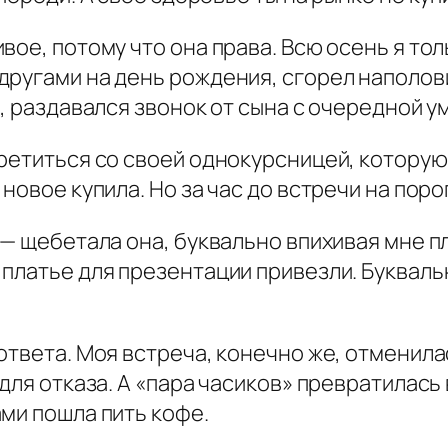
вое, потому что она права. Всю осень я тол
ругами на день рождения, сгорел наполовин
ь, раздавался звонок от сына с очередной 
ретиться со своей однокурсницей, которую 
новое купила. Но за час до встречи на пор
 — щебетала она, буквально впихивая мне п
платье для презентации привезли. Буквальн
ответа. Моя встреча, конечно же, отменил
 для отказа. А «пара часиков» превратилас
ми пошла пить кофе.