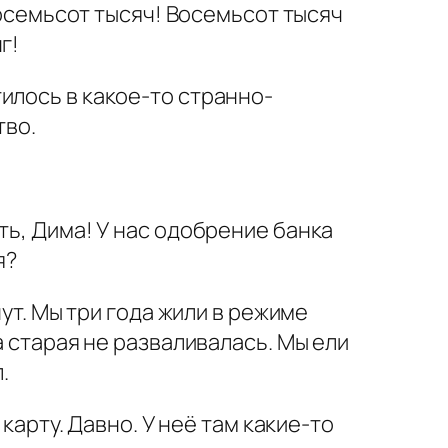
Восемьсот тысяч! Восемьсот тысяч
г!
илось в какое-то странно-
тво.
ть, Дима! У нас одобрение банка
я?
нут. Мы три года жили в режиме
а старая не разваливалась. Мы ели
.
карту. Давно. У неё там какие-то