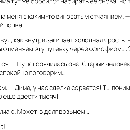
Дима тут же бросился набирать её снова, но
а меня с каким-то виноватым отчаянием. — 
й почве.
твуя, как внутри закипает холодная ярость.
ы отменяем эту путевку через офис фирмы. 
ся. — Ну погорячилась она. Старый человек
ы спокойно поговорим…
ам. — Дима, у нас сделка сорвется! Ты пони
о еще двести тысяч!
думаю. Может, в долг возьмем…
а!