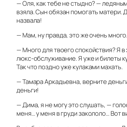
— Оля, как тебе не стыдно? — ледяным
взяла. Сын обязан помогать матери. 
назвала!
— Мам, ну правда, это же очень много
— Много для твоего спокойствия? Я в 
люкс-обслуживание. Я уже и билеты ку
Так что поздно уже кулаками махать.
— Тамара Аркадьевна, верните деньги!
деньги!
— Дима, я не могу это слушать, — гол
меня… у меня в груди закололо… Вот 