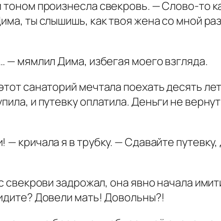
 тоном произнесла свекровь. — Слово-то ка
Дима, ты слышишь, как твоя жена со мной р
… — мямлил Дима, избегая моего взгляда.
этот санаторий мечтала поехать десять лет
пила, и путевку оплатила. Деньги не вернут
 — кричала я в трубку. — Сдавайте путевку,
ос свекрови задрожал, она явно начала ими
видите? Довели мать! Довольны?!