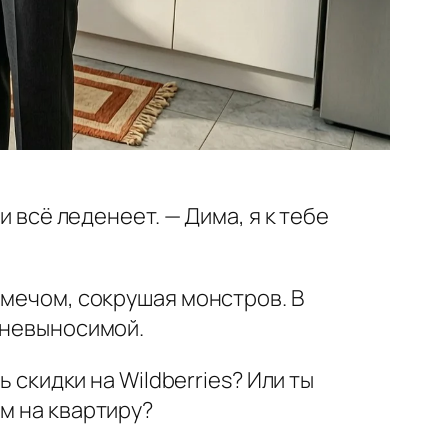
и всё леденеет. — Дима, я к тебе
 мечом, сокрушая монстров. В
я невыносимой.
 скидки на Wildberries? Или ты
м на квартиру?