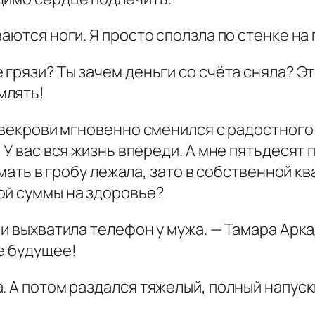
аются ноги. Я просто сползла по стенке на п
 грязи? Ты зачем деньги со счёта сняла? Эт
млять!
 свекрови мгновенно сменился с радостного
 У вас вся жизнь впереди. А мне пятьдесят 
ы мать в гробу лежала, зато в собственной 
ой суммы на здоровье?
 и выхватила телефон у мужа. — Тамара Арк
е будущее!
. А потом раздался тяжелый, полный напуск