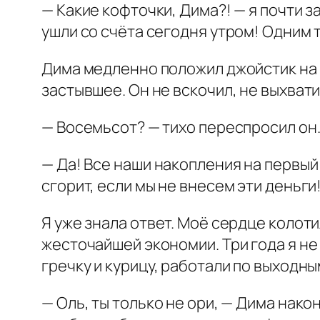
— Какие кофточки, Дима?! — я почти з
ушли со счёта сегодня утром! Одним 
Дима медленно положил джойстик на д
застывшее. Он не вскочил, не выхват
— Восемьсот? — тихо переспросил он
— Да! Все наши накопления на первый
сгорит, если мы не внесем эти деньги
Я уже знала ответ. Моё сердце колоти
жесточайшей экономии. Три года я не 
гречку и курицу, работали по выходным
— Оль, ты только не ори, — Дима након