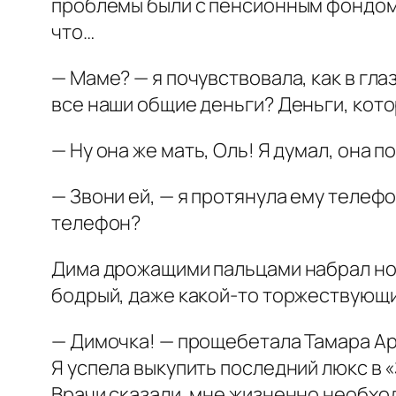
проблемы были с пенсионным фондом, 
что…
— Маме? — я почувствовала, как в гла
все наши общие деньги? Деньги, кот
— Ну она же мать, Оль! Я думал, она 
— Звони ей, — я протянула ему телеф
телефон?
Дима дрожащими пальцами набрал номе
бодрый, даже какой-то торжествующи
— Димочка! — прощебетала Тамара Арк
Я успела выкупить последний люкс в «
Врачи сказали, мне жизненно необхо