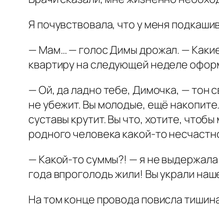
Я почувствовала, что у меня подкашив
— Мам… — голос Димы дрожал. — Какие
квартиру на следующей неделе офор
— Ой, да ладно тебе, Димочка, — тон
не убежит. Вы молодые, ещё накопите.
суставы крутит. Вы что, хотите, чтоб
родного человека какой-то несчастн
— Какой-то суммы?! — я не выдержала
года впроголодь жили! Вы украли наш
На том конце провода повисла тишина