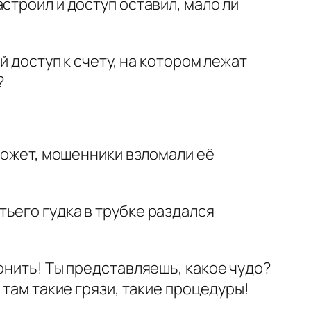
строил и доступ оставил, мало ли
й доступ к счету, на котором лежат
?
 Может, мошенники взломали её
ьего гудка в трубке раздался
онить! Ты представляешь, какое чудо?
 там такие грязи, такие процедуры!