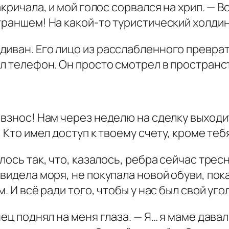
акричала, и мой голос сорвался на хрип. — 
траншем! На какой-то туристический холдин
иван. Его лицо из расслабленного преврат
ил телефон. Он просто смотрел в пространс
.
 взнос! Нам через неделю на сделку выходи
! Кто имел доступ к твоему счету, кроме теб
лось так, что, казалось, ребра сейчас трес
видела моря, не покупала новой обуви, пок
. И всё ради того, чтобы у нас был свой угол
ец поднял на меня глаза. — Я… я маме давал 