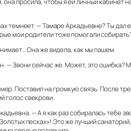
она просила, чтобы я ей личный кабинет на
зах темнеет. — Тамаре Аркадьевне? Ты дал е
орые мои родители тоже помогали собирать
понимает… Она же видела, как мы пашем.
он. — Звони сейчас же. Может, это ошибка?
р. Поставил на громкую связь. После трет
й голос свекрови.
адьевна. — А я как раз собиралась тебе зв
Золотых песках»! Это же лучший санаторий,
димо сердце подлечить.