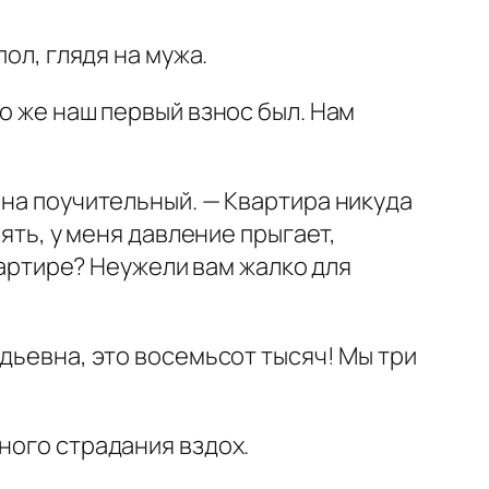
ол, глядя на мужа.
о же наш первый взнос был. Нам
 на поучительный. — Квартира никуда
пять, у меня давление прыгает,
квартире? Неужели вам жалко для
адьевна, это восемьсот тысяч! Мы три
ного страдания вздох.