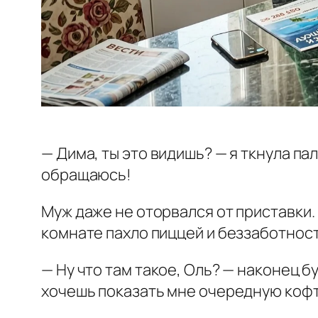
— Дима, ты это видишь? — я ткнула пал
обращаюсь!
Муж даже не оторвался от приставки.
комнате пахло пиццей и беззаботност
— Ну что там такое, Оль? — наконец бу
хочешь показать мне очередную кофто