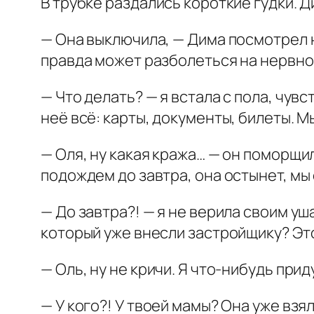
В трубке раздались короткие гудки. 
— Она выключила, — Дима посмотрел н
правда может разболеться на нервно
— Что делать? — я встала с пола, чувс
неё всё: карты, документы, билеты. М
— Оля, ну какая кража… — он поморщил
подождем до завтра, она остынет, м
— До завтра?! — я не верила своим уш
который уже внесли застройщику? Эт
— Оль, ну не кричи. Я что-нибудь при
— У кого?! У твоей мамы? Она уже взял