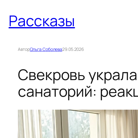
Перейти
Рассказы
к
содержимому
Автор
Ольга Соболева
29.05.2026
Свекровь украла 
санаторий: реак